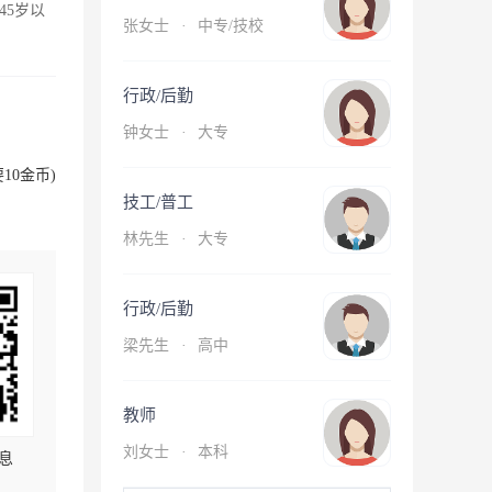
45岁以
张女士
·
中专/技校
行政/后勤
钟女士
·
大专
10金币)
技工/普工
林先生
·
大专
行政/后勤
梁先生
·
高中
教师
刘女士
·
本科
息