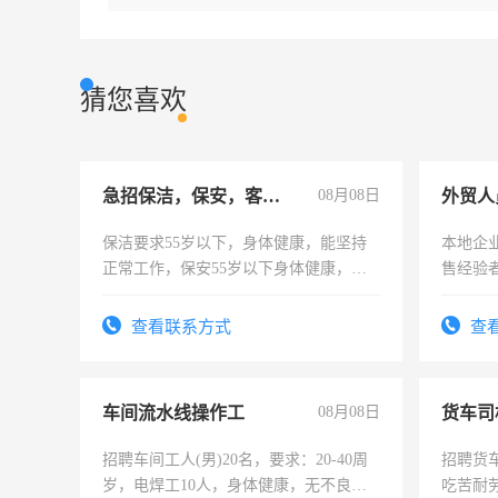
猜您喜欢
急招保洁，保安，客服，工程
08月08日
外贸人
保洁要求55岁以下，身体健康，能坚持
本地企
正常工作，保安55岁以下身体健康，有
售经验
责任心形象端庄，遵纪守法，无犯罪记
录，客服要求45岁以下高中以上文化，
查看联系方式
查
懂电脑工作认真，性格开朗有良好沟通
能力，工程，懂水电维修。
车间流水线操作工
08月08日
货车司
招聘车间工人(男)20名，要求：20-40周
招聘货
岁，电焊工10人，身体健康，无不良嗜
吃苦耐劳