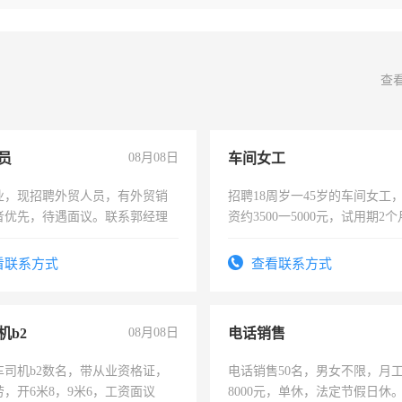
查
员
08月08日
车间女工
业，现招聘外贸人员，有外贸销
招聘18周岁一45岁的车间女工
者优先，待遇面议。联系郭经理
资约3500一5000元，试用期2
险，有年薪假，年底福利
看联系方式
查看联系方式
机b2
08月08日
电话销售
车司机b2数名，带从业资格证，
电话销售50名，男女不限，月工资
，开6米8，9米6，工资面议
8000元，单休，法定节假日休