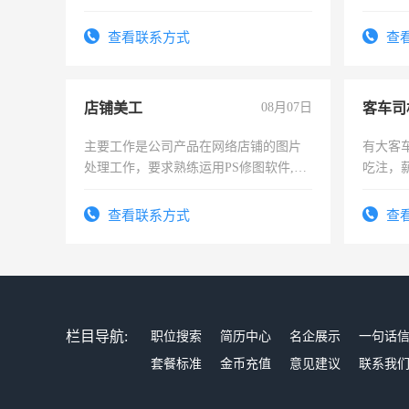
好。薪资：4500-7000元，标准八人间住
宿，免费发放劳保用品，两班倒，每月
查看联系方式
查
25号准时发放工资，工作时间10小时
店铺美工
08月07日
客车司
主要工作是公司产品在网络店铺的图片
有大客
处理工作，要求熟练运用PS修图软件,工
吃注，
作时间每天8小时，待遇优厚。
查看联系方式
查
栏目导航:
职位搜索
简历中心
名企展示
一句话
套餐标准
金币充值
意见建议
联系我