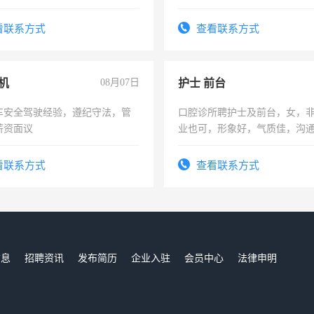
看联系方式
查看联系方式
机
08月07日
护士 前台
车安全驾驶经验，遵纪守法，管
口腔诊所聘护士及前台，女，
薪资面议
业也可，形象好，气质佳，沟
强。面试，周日休息。
看联系方式
查看联系方式
信息
招聘资讯
发布简历
企业入驻
会员中心
法律申明
们